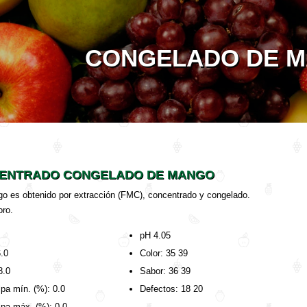
CONGELADO DE 
ENTRADO CONGELADO DE MANGO
go es obtenido por extracción (FMC), concentrado y congelado.
oro.
pH 4.05
6.0
Color: 35 39
8.0
Sabor: 36 39
pa mín. (%): 0.0
Defectos: 18 20
pa máx. (%): 0.0